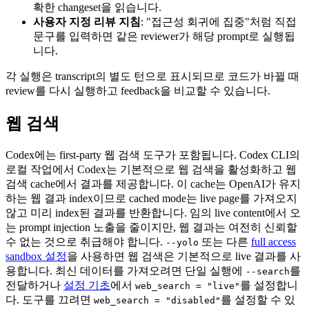
확한 changeset을 읽습니다.
사용자 지정 리뷰 지침
: "접근성 회귀에 집중"처럼 직접
문구를 입력하면 같은 reviewer가 해당 prompt로 실행됩
니다.
각 실행은 transcript의 별도 턴으로 표시되므로 코드가 바뀔 때
review를 다시 실행하고 feedback을 비교할 수 있습니다.
웹 검색
Codex에는 first-party 웹 검색 도구가 포함됩니다. Codex CLI의
로컬 작업에서 Codex는 기본적으로 웹 검색을 활성화하고 웹
검색 cache에서 결과를 제공합니다. 이 cache는 OpenAI가 유지
하는 웹 결과 index이므로 cached mode는 live page를 가져오지
않고 미리 index된 결과를 반환합니다. 임의 live content에서 오
는 prompt injection 노출을 줄이지만, 웹 결과는 여전히 신뢰할
수 없는 것으로 취급해야 합니다.
또는 다른
full access
--yolo
sandbox 설정
을 사용하면 웹 검색은 기본적으로 live 결과를 사
용합니다. 최신 데이터를 가져오려면 단일 실행에
를
--search
전달하거나
설정 기초
에서
를 설정합니
web_search = "live"
다. 도구를 끄려면
를 설정할 수 있
web_search = "disabled"