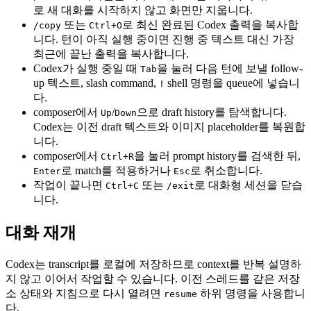
로 새 대화를 시작하지 않고 화면만 지웁니다.
또는
로 최신 완료된 Codex 출력을 복사합
/copy
Ctrl+O
니다. 턴이 아직 실행 중이면 진행 중 텍스트 대신 가장
최근에 끝난 출력을 복사합니다.
Codex가 실행 중일 때
을 눌러 다음 턴에 보낼 follow-
Tab
up 텍스트, slash command,
shell 명령을 queue에 넣습니
!
다.
composer에서
/
으로 draft history를 탐색합니다.
Up
Down
Codex는 이전 draft 텍스트와 이미지 placeholder를 복원합
니다.
composer에서
을 눌러 prompt history를 검색한 뒤,
Ctrl+R
로 match를 적용하거나
로 취소합니다.
Enter
Esc
작업이 끝나면
또는
로 대화형 세션을 닫습
Ctrl+C
/exit
니다.
대화 재개
Codex는 transcript를 로컬에 저장하므로 context를 반복 설명하
지 않고 이어서 작업할 수 있습니다. 이전 스레드를 같은 저장
소 상태와 지침으로 다시 열려면
하위 명령을 사용합니
resume
다.