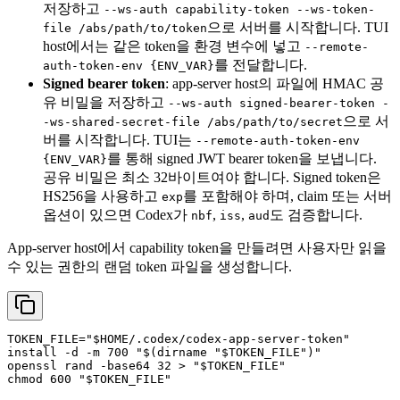
저장하고
--ws-auth capability-token --ws-token-
으로 서버를 시작합니다. TUI
file /abs/path/to/token
host에서는 같은 token을 환경 변수에 넣고
--remote-
를 전달합니다.
auth-token-env {ENV_VAR}
Signed bearer token
: app-server host의 파일에 HMAC 공
유 비밀을 저장하고
--ws-auth signed-bearer-token -
으로 서
-ws-shared-secret-file /abs/path/to/secret
버를 시작합니다. TUI는
--remote-auth-token-env
를 통해 signed JWT bearer token을 보냅니다.
{ENV_VAR}
공유 비밀은 최소 32바이트여야 합니다. Signed token은
HS256을 사용하고
를 포함해야 하며, claim 또는 서버
exp
옵션이 있으면 Codex가
,
,
도 검증합니다.
nbf
iss
aud
App-server host에서 capability token을 만들려면 사용자만 읽을
수 있는 권한의 랜덤 token 파일을 생성합니다.
TOKEN_FILE=
"
$HOME
/.codex/codex-app-server-token"
install -d -m 700 
"
$(dirname 
"
$TOKEN_FILE
"
)
"
openssl rand -
base64
 32 > 
"
$TOKEN_FILE
"
chmod
 600 
"
$TOKEN_FILE
"