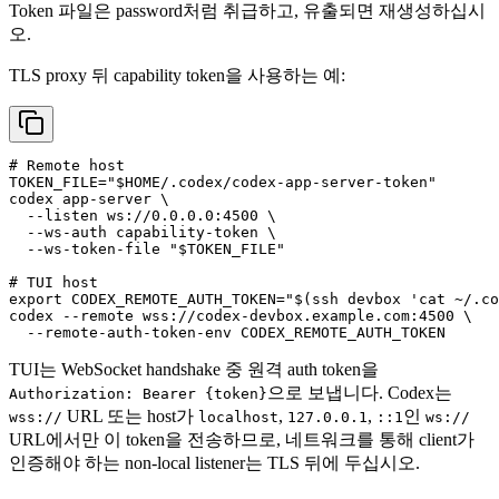
Token 파일은 password처럼 취급하고, 유출되면 재생성하십시
오.
TLS proxy 뒤 capability token을 사용하는 예:
# Remote host
TOKEN_FILE=
"
$HOME
/.codex/codex-app-server-token"
codex app-server \

  --listen ws://0.0.0.0:4500 \

  --ws-auth capability-token \

  --ws-token-file 
"
$TOKEN_FILE
"
# TUI host
export
 CODEX_REMOTE_AUTH_TOKEN=
"
$(ssh devbox 'cat ~/.co
codex --remote wss://codex-devbox.example.com:4500 \

TUI는 WebSocket handshake 중 원격 auth token을
으로 보냅니다. Codex는
Authorization: Bearer {token}
URL 또는 host가
,
,
인
wss://
localhost
127.0.0.1
::1
ws://
URL에서만 이 token을 전송하므로, 네트워크를 통해 client가
인증해야 하는 non-local listener는 TLS 뒤에 두십시오.