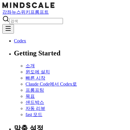
강좌
뉴스
위키
프롬프트
Codex
Getting Started
소개
윈도에 설치
빠른 시작
Claude Code에서 Codex로
프롬프팅
목표
샌드박스
자동 리뷰
fast 모드
맞춤 설정