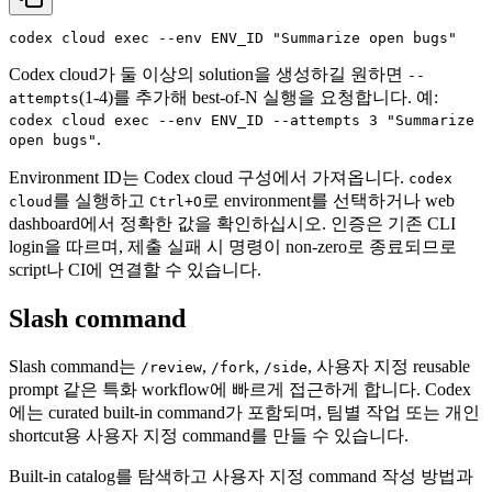
codex cloud 
exec
 --
env
 ENV_ID 
"Summarize open bugs"
Codex cloud가 둘 이상의 solution을 생성하길 원하면
--
(1-4)를 추가해 best-of-N 실행을 요청합니다. 예:
attempts
codex cloud exec --env ENV_ID --attempts 3 "Summarize
.
open bugs"
Environment ID는 Codex cloud 구성에서 가져옵니다.
codex
를 실행하고
로 environment를 선택하거나 web
cloud
Ctrl+O
dashboard에서 정확한 값을 확인하십시오. 인증은 기존 CLI
login을 따르며, 제출 실패 시 명령이 non-zero로 종료되므로
script나 CI에 연결할 수 있습니다.
Slash command
Slash command는
,
,
, 사용자 지정 reusable
/review
/fork
/side
prompt 같은 특화 workflow에 빠르게 접근하게 합니다. Codex
에는 curated built-in command가 포함되며, 팀별 작업 또는 개인
shortcut용 사용자 지정 command를 만들 수 있습니다.
Built-in catalog를 탐색하고 사용자 지정 command 작성 방법과