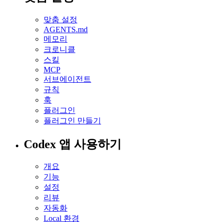
맞춤 설정
AGENTS.md
메모리
크로니클
스킬
MCP
서브에이전트
규칙
훅
플러그인
플러그인 만들기
Codex 앱 사용하기
개요
기능
설정
리뷰
자동화
Local 환경