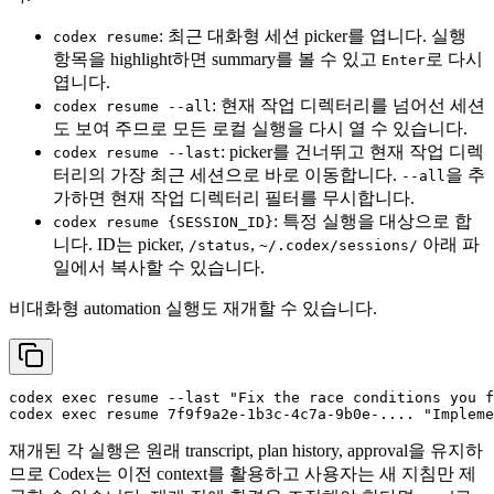
: 최근 대화형 세션 picker를 엽니다. 실행
codex resume
항목을 highlight하면 summary를 볼 수 있고
로 다시
Enter
엽니다.
: 현재 작업 디렉터리를 넘어선 세션
codex resume --all
도 보여 주므로 모든 로컬 실행을 다시 열 수 있습니다.
: picker를 건너뛰고 현재 작업 디렉
codex resume --last
터리의 가장 최근 세션으로 바로 이동합니다.
을 추
--all
가하면 현재 작업 디렉터리 필터를 무시합니다.
: 특정 실행을 대상으로 합
codex resume {SESSION_ID}
니다. ID는 picker,
,
아래 파
/status
~/.codex/sessions/
일에서 복사할 수 있습니다.
비대화형 automation 실행도 재개할 수 있습니다.
codex 
exec
 resume --last 
"Fix the race conditions you f
codex 
exec
 resume 7f9f9a2e-1b3c-4c7a-9b0e-.... 
"Impleme
재개된 각 실행은 원래 transcript, plan history, approval을 유지하
므로 Codex는 이전 context를 활용하고 사용자는 새 지침만 제