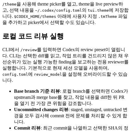
을 사용해 theme picker를 열고, theme을 live preview하
/theme
고, 선택 내용을
의
에 저장합
~/.codex/config.toml
tui.theme
니다.
아래에 사용자 지정
파일
$CODEX_HOME/themes
.tmTheme
을 추가하고 picker에서 선택할 수도 있습니다.
로컬 코드 리뷰 실행
CLI에서
를 입력하면 Codex의 review preset이 열립니
/review
다. CLI는 선택한 diff를 읽고, 작업 트리를 건드리지 않은 채 우
선순위가 있는 실행 가능한 finding을 보고하는 전용 reviewer를
실행합니다. 기본적으로 현재 세션 모델을 사용하며,
에
을 설정해 오버라이드할 수 있습
config.toml
review_model
니다.
Base branch 기준 리뷰
: 로컬 branch를 선택하면 Codex가
upstream과 merge base를 찾고, 작업 내용을 diff한 뒤 PR
을 열기 전 가장 큰 위험을 강조합니다.
Uncommitted changes 리뷰
: staged, unstaged, untracked 변
경을 모두 검사해 commit 전에 문제를 처리할 수 있게 합
니다.
Commit 리뷰
: 최근 commit을 나열하고 선택한 SHA의 정