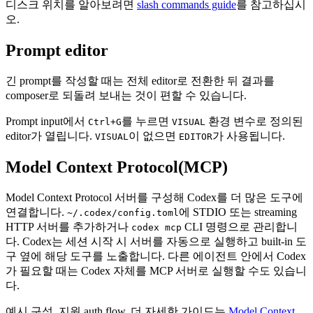
디스크 위치를 알아보려면
slash commands guide
를 참고하십시
오.
Prompt editor
긴 prompt를 작성할 때는 전체 editor로 전환한 뒤 결과를
composer로 되돌려 보내는 것이 편할 수 있습니다.
Prompt input에서
를 누르면
환경 변수로 정의된
Ctrl+G
VISUAL
editor가 열립니다.
이 없으면
가 사용됩니다.
VISUAL
EDITOR
Model Context Protocol(MCP)
Model Context Protocol 서버를 구성해 Codex를 더 많은 도구에
연결합니다.
에 STDIO 또는 streaming
~/.codex/config.toml
HTTP 서버를 추가하거나
CLI 명령으로 관리합니
codex mcp
다. Codex는 세션 시작 시 서버를 자동으로 실행하고 built-in 도
구 옆에 해당 도구를 노출합니다. 다른 에이전트 안에서 Codex
가 필요할 때는 Codex 자체를 MCP 서버로 실행할 수도 있습니
다.
예시 구성, 지원 auth flow, 더 자세한 가이드는
Model Context