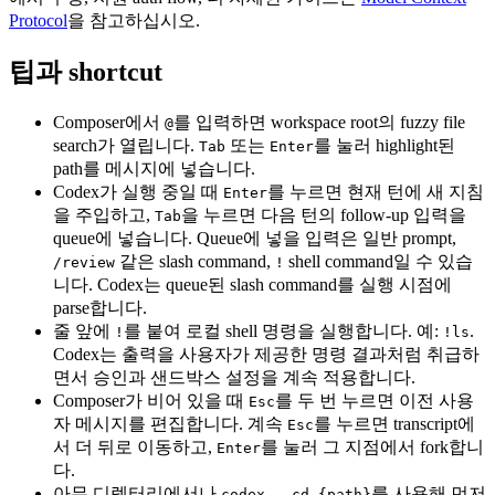
Protocol
을 참고하십시오.
팁과 shortcut
Composer에서
를 입력하면 workspace root의 fuzzy file
@
search가 열립니다.
또는
를 눌러 highlight된
Tab
Enter
path를 메시지에 넣습니다.
Codex가 실행 중일 때
를 누르면 현재 턴에 새 지침
Enter
을 주입하고,
을 누르면 다음 턴의 follow-up 입력을
Tab
queue에 넣습니다. Queue에 넣을 입력은 일반 prompt,
같은 slash command,
shell command일 수 있습
/review
!
니다. Codex는 queue된 slash command를 실행 시점에
parse합니다.
줄 앞에
를 붙여 로컬 shell 명령을 실행합니다. 예:
.
!
!ls
Codex는 출력을 사용자가 제공한 명령 결과처럼 취급하
면서 승인과 샌드박스 설정을 계속 적용합니다.
Composer가 비어 있을 때
를 두 번 누르면 이전 사용
Esc
자 메시지를 편집합니다. 계속
를 누르면 transcript에
Esc
서 더 뒤로 이동하고,
를 눌러 그 지점에서 fork합니
Enter
다.
아무 디렉터리에서나
를 사용해 먼저
codex --cd {path}