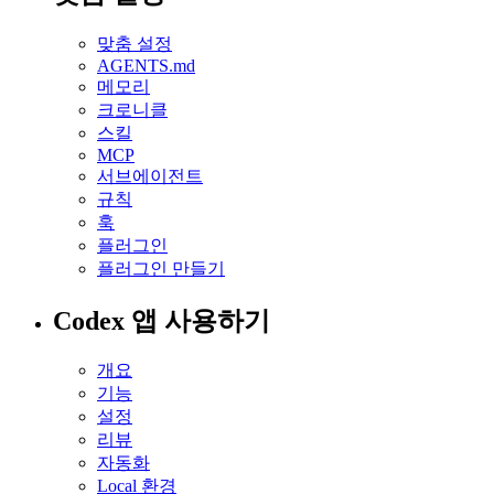
맞춤 설정
AGENTS.md
메모리
크로니클
스킬
MCP
서브에이전트
규칙
훅
플러그인
플러그인 만들기
Codex 앱 사용하기
개요
기능
설정
리뷰
자동화
Local 환경