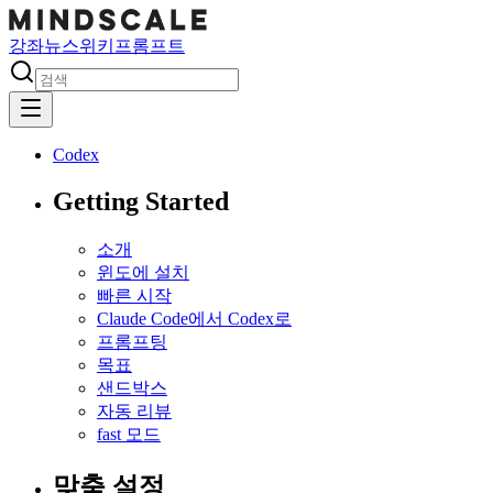
강좌
뉴스
위키
프롬프트
Codex
Getting Started
소개
윈도에 설치
빠른 시작
Claude Code에서 Codex로
프롬프팅
목표
샌드박스
자동 리뷰
fast 모드
맞춤 설정