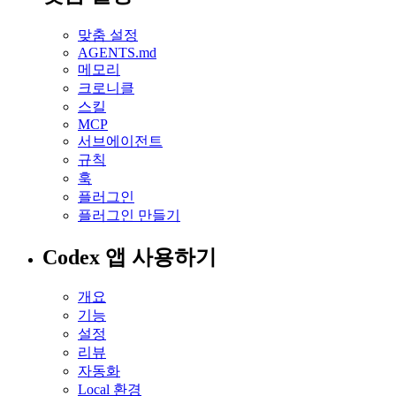
맞춤 설정
AGENTS.md
메모리
크로니클
스킬
MCP
서브에이전트
규칙
훅
플러그인
플러그인 만들기
Codex 앱 사용하기
개요
기능
설정
리뷰
자동화
Local 환경