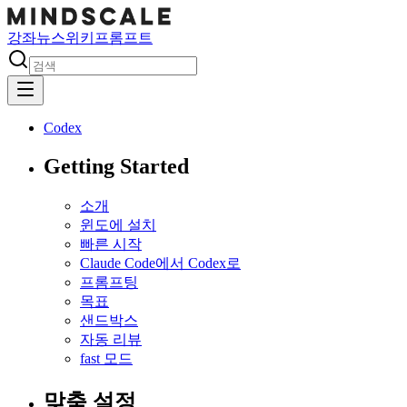
강좌
뉴스
위키
프롬프트
Codex
Getting Started
소개
윈도에 설치
빠른 시작
Claude Code에서 Codex로
프롬프팅
목표
샌드박스
자동 리뷰
fast 모드
맞춤 설정