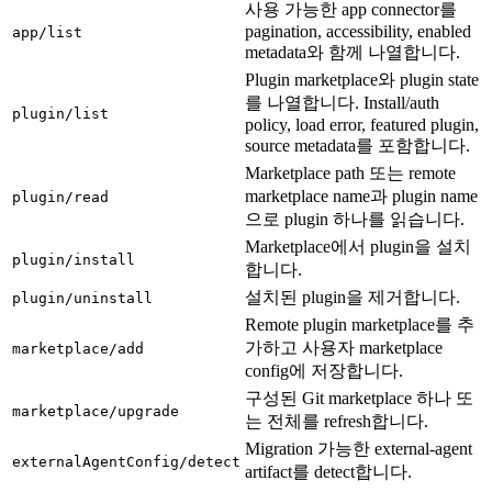
사용 가능한 app connector를
pagination, accessibility, enabled
app/list
metadata와 함께 나열합니다.
Plugin marketplace와 plugin state
를 나열합니다. Install/auth
plugin/list
policy, load error, featured plugin,
source metadata를 포함합니다.
Marketplace path 또는 remote
marketplace name과 plugin name
plugin/read
으로 plugin 하나를 읽습니다.
Marketplace에서 plugin을 설치
plugin/install
합니다.
설치된 plugin을 제거합니다.
plugin/uninstall
Remote plugin marketplace를 추
가하고 사용자 marketplace
marketplace/add
config에 저장합니다.
구성된 Git marketplace 하나 또
marketplace/upgrade
는 전체를 refresh합니다.
Migration 가능한 external-agent
externalAgentConfig/detect
artifact를 detect합니다.