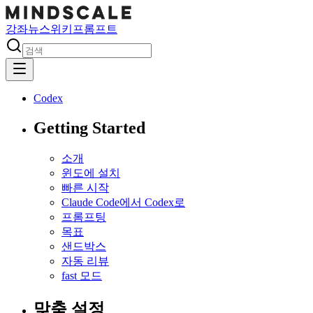
강좌
뉴스
위키
프롬프트
Codex
Getting Started
소개
윈도에 설치
빠른 시작
Claude Code에서 Codex로
프롬프팅
목표
샌드박스
자동 리뷰
fast 모드
맞춤 설정