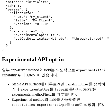
"method"
:
"initialize"
,
"id"
:
1
,
"params"
:
{
"clientInfo"
:
{
"name"
:
"my_client"
,
"title"
:
"My Client"
,
"version"
:
"0.1.0"
}
,
"capabilities"
:
{
"experimentalApi"
:
true
,
"optOutNotificationMethods"
:
[
"thread/started"
,
"
}
}
}
Experimental API opt-in
일부 app-server method와 field는 의도적으로
experimentalApi
capability 뒤에 gate되어 있습니다.
Stable API surface에 머무르려면
를 생략하
capabilities
거나
를
로 둡니다. Server는
experimentalApi
false
experimental method/field를 거부합니다.
Experimental method와 field를 사용하려면
를
로 설정합니다.
capabilities.experimentalApi
true