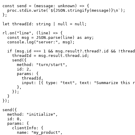
const
send
 = (
message: 
unknown
) => {

  proc.
stdin
.
write
(
`
${
JSON
.stringify(message)}
\n`
);

};

let
threadId
: 
string
 | 
null
 = 
null
;

rl.
on
(
"line"
, 
(
line
) =>
 {

const
 msg = 
JSON
.
parse
(line) 
as
any
;

console
.
log
(
"server:"
, msg);

if
 (msg.
id
 === 
1
 && msg.
result
?.
thread
?.
id
 && !thread
    threadId = msg.
result
.
thread
.
id
;

send
({

method
: 
"turn/start"
,

id
: 
2
,

params
: {

        threadId,

input
: [{ 
type
: 
"text"
, 
text
: 
"Summarize this r
      },

    });

  }

});

send
({

method
: 
"initialize"
,

id
: 
0
,

params
: {

clientInfo
: {

name
: 
"my_product"
,
