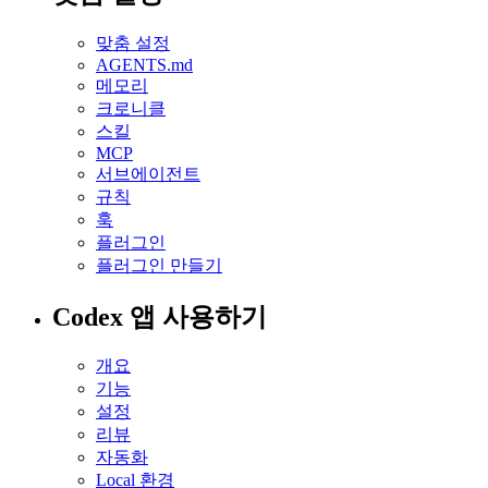
맞춤 설정
AGENTS.md
메모리
크로니클
스킬
MCP
서브에이전트
규칙
훅
플러그인
플러그인 만들기
Codex 앱 사용하기
개요
기능
설정
리뷰
자동화
Local 환경