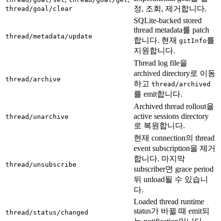
정, 조회, 제거합니다.
thread/goal/clear
SQLite-backed stored
thread metadata를 patch
thread/metadata/update
합니다. 현재
를
gitInfo
지원합니다.
Thread log file을
archived directory로 이동
thread/archive
하고
thread/archived
를 emit합니다.
Archived thread rollout을
active sessions directory
thread/unarchive
로 복원합니다.
현재 connection의 thread
event subscription을 제거
합니다. 마지막
thread/unsubscribe
subscriber면 grace period
뒤 unload될 수 있습니
다.
Loaded thread runtime
status가 바뀔 때 emit되
thread/status/changed