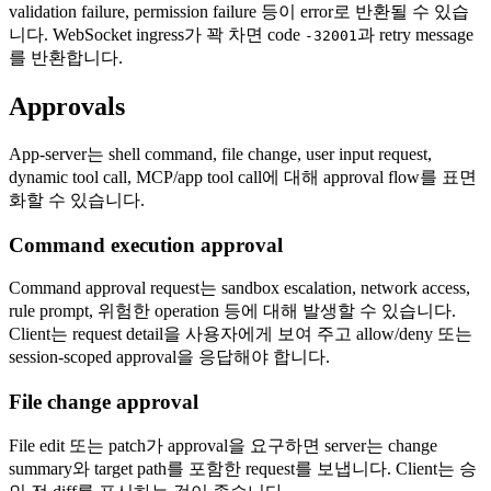
validation failure, permission failure 등이 error로 반환될 수 있습
니다. WebSocket ingress가 꽉 차면 code
과 retry message
-32001
를 반환합니다.
Approvals
App-server는 shell command, file change, user input request,
dynamic tool call, MCP/app tool call에 대해 approval flow를 표면
화할 수 있습니다.
Command execution approval
Command approval request는 sandbox escalation, network access,
rule prompt, 위험한 operation 등에 대해 발생할 수 있습니다.
Client는 request detail을 사용자에게 보여 주고 allow/deny 또는
session-scoped approval을 응답해야 합니다.
File change approval
File edit 또는 patch가 approval을 요구하면 server는 change
summary와 target path를 포함한 request를 보냅니다. Client는 승