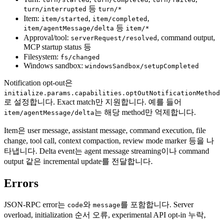
등
turn/interrupted
turn/*
Item:
,
,
item/started
item/completed
등
item/agentMessage/delta
item/*
Approval/tool:
, command output,
serverRequest/resolved
MCP startup status 등
Filesystem:
fs/changed
Windows sandbox:
windowsSandbox/setupCompleted
Notification opt-out은
initialize.params.capabilities.optOutNotificationMethod
로 설정합니다. Exact match만 지원합니다. 예를 들어
는 해당 method만 억제합니다.
item/agentMessage/delta
Item은 user message, assistant message, command execution, file
change, tool call, context compaction, review mode marker 등을 나
타냅니다. Delta event는 agent message streaming이나 command
output 같은 incremental update를 전달합니다.
Errors
JSON-RPC error는
와
를 포함합니다. Server
code
message
overload, initialization 순서 오류, experimental API opt-in 누락,