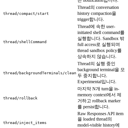
는 notification입니다.
Thread의 conversation
history compaction을
thread/compact/start
trigger합니다.
Thread에 속한 user-
initiated shell command를
실행합니다. Sandbox 밖
thread/shellCommand
full access로 실행되며
thread sandbox policy를
상속하지 않습니다.
Thread의 실행 중인
background terminal을 모
thread/backgroundTerminals/clean
두 중지합니다.
Experimental입니다.
마지막 N개 turn을 in-
memory context에서 제
thread/rollback
거하고 rollback marker
를 persist합니다.
Raw Responses API item
을 loaded thread의
thread/inject_items
model-visible history에