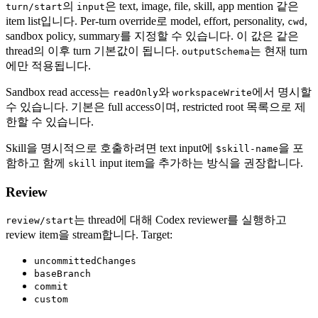
의
은 text, image, file, skill, app mention 같은
turn/start
input
item list입니다. Per-turn override로 model, effort, personality,
,
cwd
sandbox policy, summary를 지정할 수 있습니다. 이 값은 같은
thread의 이후 turn 기본값이 됩니다.
는 현재 turn
outputSchema
에만 적용됩니다.
Sandbox read access는
와
에서 명시할
readOnly
workspaceWrite
수 있습니다. 기본은 full access이며, restricted root 목록으로 제
한할 수 있습니다.
Skill을 명시적으로 호출하려면 text input에
을 포
$skill-name
함하고 함께
input item을 추가하는 방식을 권장합니다.
skill
Review
는 thread에 대해 Codex reviewer를 실행하고
review/start
review item을 stream합니다. Target:
uncommittedChanges
baseBranch
commit
custom