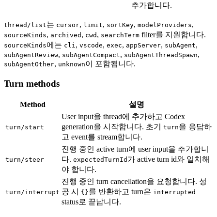
추가합니다.
는
,
,
,
,
thread/list
cursor
limit
sortKey
modelProviders
,
,
,
filter를 지원합니다.
sourceKinds
archived
cwd
searchTerm
에는
,
,
,
,
,
sourceKinds
cli
vscode
exec
appServer
subAgent
,
,
,
subAgentReview
subAgentCompact
subAgentThreadSpawn
,
이 포함됩니다.
subAgentOther
unknown
Turn methods
Method
설명
User input을 thread에 추가하고 Codex
generation을 시작합니다. 초기
을 응답하
turn/start
turn
고 event를 stream합니다.
진행 중인 active turn에 user input을 추가합니
다.
가 active turn id와 일치해
turn/steer
expectedTurnId
야 합니다.
진행 중인 turn cancellation을 요청합니다. 성
공 시
를 반환하고 turn은
turn/interrupt
{}
interrupted
status로 끝납니다.