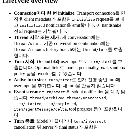
Lifecycle overview
Connection마다 한 번 initialize
: Transport connection을 연
직후 client metadata가 포함된
request를 보내
initialize
고
notification을 emit합니다. 이 handshake
initialized
전의 request는 거부됩니다.
Thread 시작 또는 재개
: 새 conversation에는
, 기존 conversation continuation에는
thread/start
, history branch에는
를 호출
thread/resume
thread/fork
합니다.
Turn 시작
:
와 user input으로
를 호
threadId
turn/start
출합니다. Optional field로 model, personality,
, sandbox
cwd
policy 등을 override할 수 있습니다.
Active turn steer
:
로 현재 진행 중인 turn에
turn/steer
user input을 추가합니다. 새 turn을 만들지 않습니다.
Event stream
:
뒤 stdout notification을 계속 읽
turn/start
습니다.
,
,
thread/archived
thread/unarchived
,
,
item/started
item/completed
, tool progress 등이 포함됩니
item/agentMessage/delta
다.
Turn 종료
: Model이 끝나거나
turn/interrupt
cancellation 뒤 server가 final status가 포함된