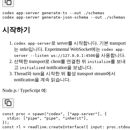
codex app-server generate-ts --out ./schemas

시작하기
로 server를 시작합니다. 기본 transport
codex app-server
는 stdio입니다. Experimental WebSocket에는
codex app-
을 사용합니다.
server --listen ws://127.0.0.1:4500
선택한 transport로 client를 연결한 뒤
를 보내
initialize
고
notification을 보냅니다.
initialized
Thread와 turn을 시작한 뒤 활성 transport stream에서
notification을 계속 읽습니다.
Node.js / TypeScript 예:
const
 proc = 
spawn
(
"codex"
, [
"app-server"
], {

stdio
: [
"pipe"
, 
"pipe"
, 
"inherit"
],

const
 rl = readline.
createInterface
({ 
input
: proc.
stdou