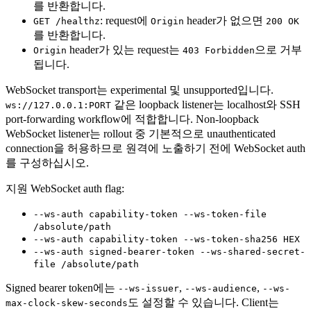
를 반환합니다.
: request에
header가 없으면
GET /healthz
Origin
200 OK
를 반환합니다.
header가 있는 request는
으로 거부
Origin
403 Forbidden
됩니다.
WebSocket transport는 experimental 및 unsupported입니다.
같은 loopback listener는 localhost와 SSH
ws://127.0.0.1:PORT
port-forwarding workflow에 적합합니다. Non-loopback
WebSocket listener는 rollout 중 기본적으로 unauthenticated
connection을 허용하므로 원격에 노출하기 전에 WebSocket auth
를 구성하십시오.
지원 WebSocket auth flag:
--ws-auth capability-token --ws-token-file
/absolute/path
--ws-auth capability-token --ws-token-sha256 HEX
--ws-auth signed-bearer-token --ws-shared-secret-
file /absolute/path
Signed bearer token에는
,
,
--ws-issuer
--ws-audience
--ws-
도 설정할 수 있습니다. Client는
max-clock-skew-seconds