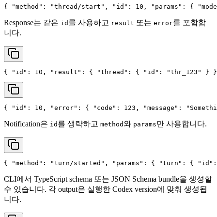
{
"method"
:
"thread/start"
,
"id"
:
10
,
"params"
:
{
"mode
Response는 같은
를 사용하고
또는
를 포함합
id
result
error
니다.
{
"id"
:
10
,
"result"
:
{
"thread"
:
{
"id"
:
"thr_123"
}
}
{
"id"
:
10
,
"error"
:
{
"code"
:
123
,
"message"
:
"Somethi
Notification은
를 생략하고
와
만 사용합니다.
id
method
params
{
"method"
:
"turn/started"
,
"params"
:
{
"turn"
:
{
"id"
:
CLI에서 TypeScript schema 또는 JSON Schema bundle을 생성할
수 있습니다. 각 output은 실행한 Codex version에 맞춰 생성됩
니다.