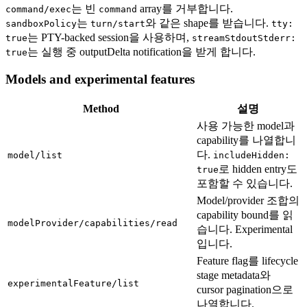
는 빈
array를 거부합니다.
command/exec
command
는
와 같은 shape를 받습니다.
sandboxPolicy
turn/start
tty:
는 PTY-backed session을 사용하며,
true
streamStdoutStderr:
는 실행 중 outputDelta notification을 받게 합니다.
true
Models and experimental features
Method
설명
사용 가능한 model과
capability를 나열합니
다.
model/list
includeHidden:
로 hidden entry도
true
포함할 수 있습니다.
Model/provider 조합의
capability bound를 읽
modelProvider/capabilities/read
습니다. Experimental
입니다.
Feature flag를 lifecycle
stage metadata와
experimentalFeature/list
cursor pagination으로
나열합니다.