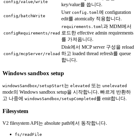
config/value/write
key/value를 씁니다.
User
에 configuration
config.toml
config/batchWrite
edit를 atomically 적용합니다.
과 MDM에서
requirements.toml
로드한 effective admin requirements
configRequirements/read
를 가져옵니다.
Disk에서 MCP server 구성을 reload
하고 loaded thread refresh를 queue
config/mcpServer/reload
합니다.
Windows sandbox setup
는
또는
windowsSandbox/setupStart
elevated
unelevated
mode의 Windows sandbox setup을 시작합니다. 빠르게 반환하
고 나중에
를 emit합니다.
windowsSandbox/setupCompleted
Filesystem
V2 filesystem API는 absolute path에서 동작합니다.
fs/readFile