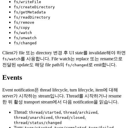
fs/writeFile
fs/createDirectory
fs/getMetadata
fs/readDirectory
fs/remove
fs/copy
fs/watch
fs/unwatch
fs/changed
Client가 file 또는 directory 변경 후 UI state를 invalidate해야 하면
를 사용합니다. File watch는 replace 또는 rename으로
fs/watch
전달된 update도 해당 file path의
로 emit합니다.
fs/changed
Events
Event notification은 thread lifecycle, turn lifecycle, item에 대해
server가 시작하는 stream입니다. Thread를 시작하거나 resume
한 뒤 활성 transport stream에서 다음 notification을 읽습니다.
Thread:
,
,
thread/started
thread/archived
,
,
thread/unarchived
thread/closed
thread/status/changed
Turn:
,
,
,
turn/started
turn/completed
turn/failed