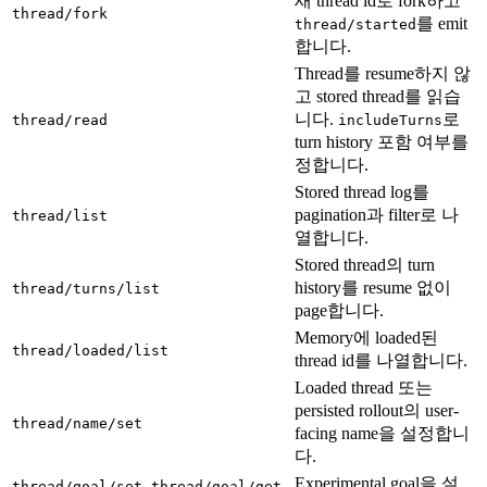
새 thread id로 fork하고
thread/fork
를 emit
thread/started
합니다.
Thread를 resume하지 않
고 stored thread를 읽습
니다.
로
thread/read
includeTurns
turn history 포함 여부를
정합니다.
Stored thread log를
pagination과 filter로 나
thread/list
열합니다.
Stored thread의 turn
history를 resume 없이
thread/turns/list
page합니다.
Memory에 loaded된
thread/loaded/list
thread id를 나열합니다.
Loaded thread 또는
persisted rollout의 user-
thread/name/set
facing name을 설정합니
다.
Experimental goal을 설
,
,
thread/goal/set
thread/goal/get