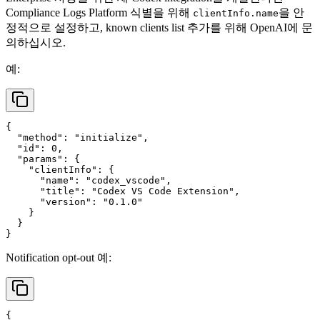
Compliance Logs Platform 식별을 위해
을 안
clientInfo.name
정적으로 설정하고, known clients list 추가를 위해 OpenAI에 문
의하십시오.
예:
{
"method"
:
"initialize"
,
"id"
:
0
,
"params"
:
{
"clientInfo"
:
{
"name"
:
"codex_vscode"
,
"title"
:
"Codex VS Code Extension"
,
"version"
:
"0.1.0"
}
}
}
Notification opt-out 예:
{