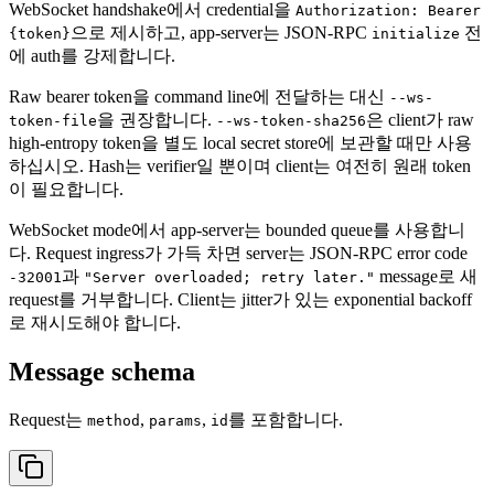
WebSocket handshake에서 credential을
Authorization: Bearer
으로 제시하고, app-server는 JSON-RPC
전
{token}
initialize
에 auth를 강제합니다.
Raw bearer token을 command line에 전달하는 대신
--ws-
을 권장합니다.
은 client가 raw
token-file
--ws-token-sha256
high-entropy token을 별도 local secret store에 보관할 때만 사용
하십시오. Hash는 verifier일 뿐이며 client는 여전히 원래 token
이 필요합니다.
WebSocket mode에서 app-server는 bounded queue를 사용합니
다. Request ingress가 가득 차면 server는 JSON-RPC error code
과
message로 새
-32001
"Server overloaded; retry later."
request를 거부합니다. Client는 jitter가 있는 exponential backoff
로 재시도해야 합니다.
Message schema
Request는
,
,
를 포함합니다.
method
params
id