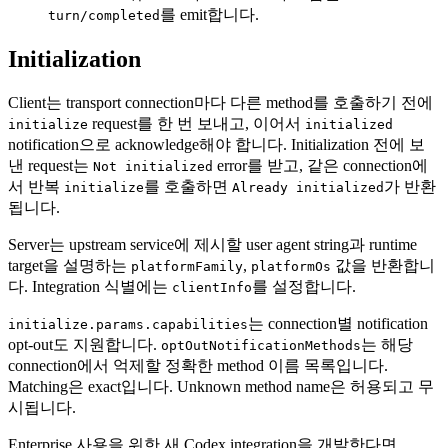
를 emit합니다.
turn/completed
Initialization
Client는 transport connection마다 다른 method를 호출하기 전에
request를 한 번 보내고, 이어서
initialize
initialized
notification으로 acknowledge해야 합니다. Initialization 전에 보
낸 request는
error를 받고, 같은 connection에
Not initialized
서 반복
를 호출하면
가 반환
initialize
Already initialized
됩니다.
Server는 upstream service에 제시할 user agent string과 runtime
target을 설명하는
,
값을 반환합니
platformFamily
platformOs
다. Integration 식별에는
를 설정합니다.
clientInfo
는 connection별 notification
initialize.params.capabilities
opt-out도 지원합니다.
는 해당
optOutNotificationMethods
connection에서 억제할 정확한 method 이름 목록입니다.
Matching은 exact입니다. Unknown method name은 허용되고 무
시됩니다.
Enterprise 사용을 위한 새 Codex integration을 개발한다면