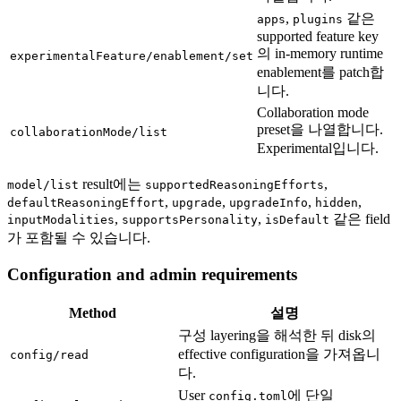
,
같은
apps
plugins
supported feature key
의 in-memory runtime
experimentalFeature/enablement/set
enablement를 patch합
니다.
Collaboration mode
preset을 나열합니다.
collaborationMode/list
Experimental입니다.
result에는
,
model/list
supportedReasoningEfforts
,
,
,
,
defaultReasoningEffort
upgrade
upgradeInfo
hidden
,
,
같은 field
inputModalities
supportsPersonality
isDefault
가 포함될 수 있습니다.
Configuration and admin requirements
Method
설명
구성 layering을 해석한 뒤 disk의
effective configuration을 가져옵니
config/read
다.
User
에 단일
config.toml