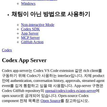
Windows
채팅이 아닌 방법으로 사용하기
Non-interactive Mode
Codex SDK
App Server
MCP Server
GitHub Action
Codex
Codex App Server
Codex app-server는 Codex VS Code extension 같은 rich client를
구동하기 위해 Codex가 사용하는 interface입니다. 자체 product
안에 authentication, conversation history, approvals, streamed agent
event를 깊게 통합하고 싶을 때 사용합니다. App-server 구현은
Codex GitHub repository의
openai/codex/codex-rs/app-server
에
open source로 공개되어 있습니다. Open-source Codex
component 전체 목록은
Open Source
를 참고하십시오.