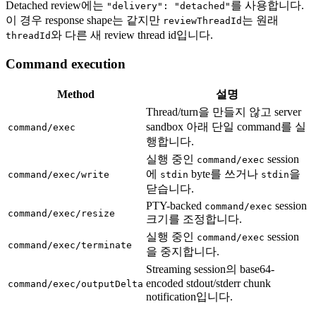
Detached review에는
를 사용합니다.
"delivery": "detached"
이 경우 response shape는 같지만
는 원래
reviewThreadId
와 다른 새 review thread id입니다.
threadId
Command execution
Method
설명
Thread/turn을 만들지 않고 server
sandbox 아래 단일 command를 실
command/exec
행합니다.
실행 중인
session
command/exec
에
byte를 쓰거나
을
command/exec/write
stdin
stdin
닫습니다.
PTY-backed
session
command/exec
command/exec/resize
크기를 조정합니다.
실행 중인
session
command/exec
command/exec/terminate
을 중지합니다.
Streaming session의 base64-
encoded stdout/stderr chunk
command/exec/outputDelta
notification입니다.