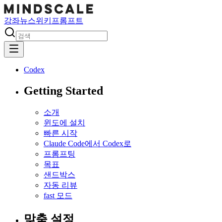
강좌
뉴스
위키
프롬프트
Codex
Getting Started
소개
윈도에 설치
빠른 시작
Claude Code에서 Codex로
프롬프팅
목표
샌드박스
자동 리뷰
fast 모드
맞춤 설정