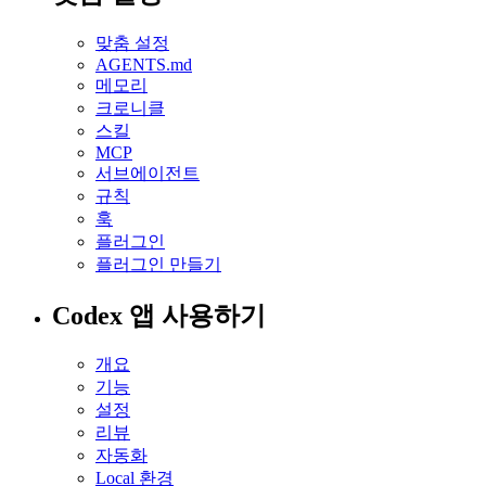
맞춤 설정
AGENTS.md
메모리
크로니클
스킬
MCP
서브에이전트
규칙
훅
플러그인
플러그인 만들기
Codex 앱 사용하기
개요
기능
설정
리뷰
자동화
Local 환경