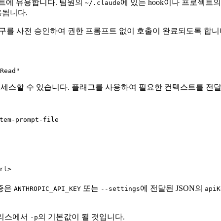
립트에 유용합니다. 팀원의
에 있는 hook이나 프로젝트
~/.claude
용됩니다.
도구를 사전 승인하여 권한 프롬프트 없이 호출이 완료되도록 합니
Read"
도구에 액세스할 수 있습니다. 플래그를 사용하여 필요한 컨텍스트를 전
tem-prompt-file
rl>
인증은
또는
에 전달된 JSON의
ANTHROPIC_API_KEY
--settings
apiK
릴리스에서
의 기본값이 될 것입니다.
-p