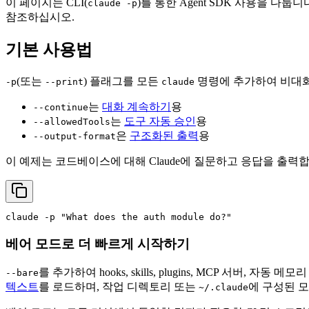
이 페이지는 CLI(
)를 통한 Agent SDK 사용을 다룹니
claude -p
참조하십시오.
기본 사용법
(또는
) 플래그를 모든
명령에 추가하여 비대
-p
--print
claude
는
대화 계속하기
용
--continue
는
도구 자동 승인
용
--allowedTools
은
구조화된 출력
용
--output-format
이 예제는 코드베이스에 대해 Claude에 질문하고 응답을 출력
claude -p 
"What does the auth module do?"
베어 모드로 더 빠르게 시작하기
를 추가하여 hooks, skills, plugins, MCP 서버
--bare
텍스트
를 로드하며, 작업 디렉토리 또는
에 구성된 
~/.claude