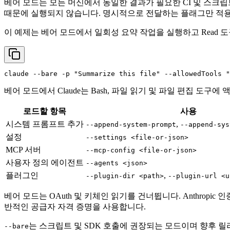
베어 모드는 모든 머신에서 동일한 결과가 필요한 CI 및 스크
때문에 실행되지 않습니다. 명시적으로 전달하는 플래그만 적
이 예제는 베어 모드에서 일회성 요약 작업을 실행하고 Read 
claude --bare -p 
"Summarize this file"
 --allowedTools 
"
베어 모드에서 Claude는 Bash, 파일 읽기 및 파일 편집 
로드할 항목
사용
시스템 프롬프트 추가
,
--append-system-prompt
--append-sys
설정
--settings <file-or-json>
MCP 서버
--mcp-config <file-or-json>
사용자 정의 에이전트
--agents <json>
플러그인
,
--plugin-dir <path>
--plugin-url <u
베어 모드는 OAuth 및 키체인 읽기를 건너뜁니다. Anthropic 
반적인 공급자 자격 증명을 사용합니다.
는 스크립트 및 SDK 호출에 권장되는 모드이며 향후 
--bare