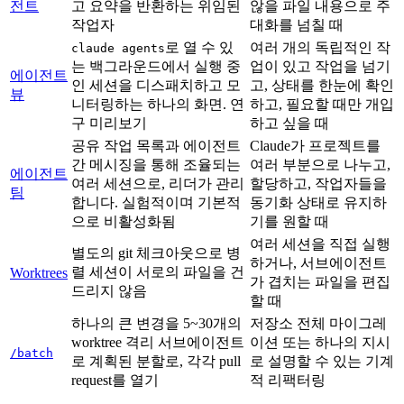
전트
고 요약을 반환하는 위임된
않을 파일 내용으로 주
작업자
대화를 넘칠 때
로 열 수 있
여러 개의 독립적인 작
claude agents
는 백그라운드에서 실행 중
업이 있고 작업을 넘기
에이전트
인 세션을 디스패치하고 모
고, 상태를 한눈에 확인
뷰
니터링하는 하나의 화면. 연
하고, 필요할 때만 개입
구 미리보기
하고 싶을 때
공유 작업 목록과 에이전트
Claude가 프로젝트를
간 메시징을 통해 조율되는
여러 부분으로 나누고,
에이전트
여러 세션으로, 리더가 관리
할당하고, 작업자들을
팀
합니다. 실험적이며 기본적
동기화 상태로 유지하
으로 비활성화됨
기를 원할 때
여러 세션을 직접 실행
별도의 git 체크아웃으로 병
하거나, 서브에이전트
렬 세션이 서로의 파일을 건
Worktrees
가 겹치는 파일을 편집
드리지 않음
할 때
하나의 큰 변경을 5~30개의
저장소 전체 마이그레
worktree 격리 서브에이전트
이션 또는 하나의 지시
/batch
로 계획된 분할로, 각각 pull
로 설명할 수 있는 기계
request를 열기
적 리팩터링