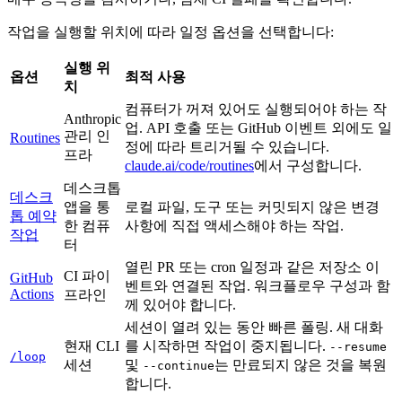
작업을 실행할 위치에 따라 일정 옵션을 선택합니다:
실행 위
옵션
최적 사용
치
컴퓨터가 꺼져 있어도 실행되어야 하는 작
Anthropic
업. API 호출 또는 GitHub 이벤트 외에도 일
관리 인
Routines
정에 따라 트리거될 수 있습니다.
프라
claude.ai/code/routines
에서 구성합니다.
데스크톱
데스크
앱을 통
로컬 파일, 도구 또는 커밋되지 않은 변경
톱 예약
한 컴퓨
사항에 직접 액세스해야 하는 작업.
작업
터
열린 PR 또는 cron 일정과 같은 저장소 이
CI 파이
GitHub
벤트와 연결된 작업. 워크플로우 구성과 함
Actions
프라인
께 있어야 합니다.
세션이 열려 있는 동안 빠른 폴링. 새 대화
현재 CLI
를 시작하면 작업이 중지됩니다.
--resume
/loop
세션
및
는 만료되지 않은 것을 복원
--continue
합니다.