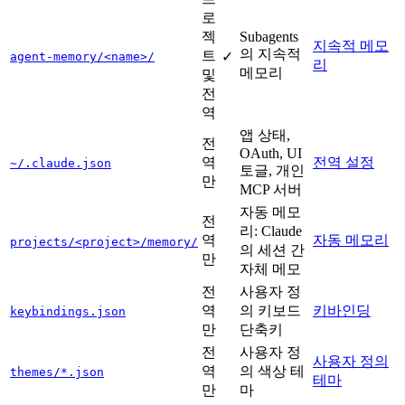
로
젝
Subagents
지속적 메모
의 지속적
트
✓
agent-memory/<name>/
리
메모리
및
전
역
앱 상태,
전
OAuth, UI
역
전역 설정
~/.claude.json
토글, 개인
만
MCP 서버
자동 메모
전
리: Claude
역
자동 메모리
projects/<project>/memory/
의 세션 간
만
자체 메모
전
사용자 정
역
의 키보드
키바인딩
keybindings.json
만
단축키
전
사용자 정
사용자 정의
역
의 색상 테
themes/*.json
테마
만
마