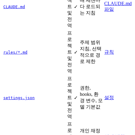
젝
매 세션마
CLAUDE.md
트
다 로드되
✓
CLAUDE.md
파일
및
는 지침
전
역
프
로
주제 범위
젝
지침, 선택
트
규칙
✓
rules/*.md
적으로 경
및
로 제한
전
역
프
로
권한,
젝
hooks, 환
트
설정
✓
settings.json
경 변수, 모
및
델 기본값
전
역
프
로
개인 재정