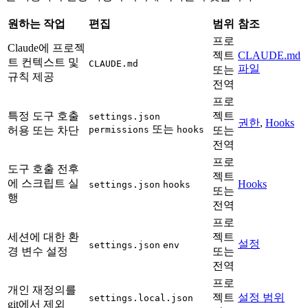
원하는 작업
편집
범위
참조
프로
Claude에 프로젝
젝트
CLAUDE.md
트 컨텍스트 및
CLAUDE.md
파일
또는
규칙 제공
전역
프로
특정 도구 호출
젝트
settings.json
권한
,
Hooks
또는
허용 또는 차단
permissions
hooks
또는
전역
프로
도구 호출 전후
젝트
에 스크립트 실
Hooks
settings.json
hooks
또는
행
전역
프로
세션에 대한 환
젝트
설정
settings.json
env
경 변수 설정
또는
전역
프로
개인 재정의를
젝트
설정 범위
settings.local.json
git에서 제외