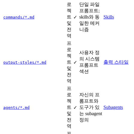
로
단일 파일
젝
프롬프트;
트
skills와 동
Skills
✓
commands/*.md
및
일한 메커
전
니즘
역
프
로
사용자 정
젝
의 시스템
트
출력 스타일
✓
output-styles/*.md
프롬프트
및
섹션
전
역
프
로
자신의 프
젝
롬프트와
트
도구가 있
Subagents
✓
agents/*.md
및
는 subagent
전
정의
역
프