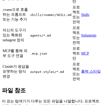
만
프로
으로 호출
/name
젝트
하는 프롬프트
Skills
skills/<name>/SKILL.md
또는
또는 기능 추가
전역
프로
자신의 도구가
젝트
있는 특화된
Subagents
agents/*.md
또는
subagent 정의
전역
프로
MCP를 통해 외
젝트
MCP
.mcp.json
부 도구 연결
만
프로
Claude가 응답을
젝트
포맷하는 방식
출력 스타일
output-styles/*.md
또는
변경
전역
파일 참조
이 표는 탐색기가 다루는 모든 파일을 나열합니다. 프로젝트