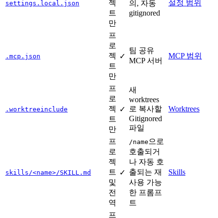
젝
설정 범위
의, 자동
settings.local.json
트
gitignored
만
프
로
팀 공유
젝
MCP 범위
✓
.mcp.json
MCP 서버
트
만
프
새
로
worktrees
젝
로 복사할
Worktrees
✓
.worktreeinclude
Gitignored
트
파일
만
프
으로
/name
로
호출되거
젝
나 자동 호
트
출되는 재
Skills
✓
skills/<name>/SKILL.md
및
사용 가능
전
한 프롬프
역
트
프