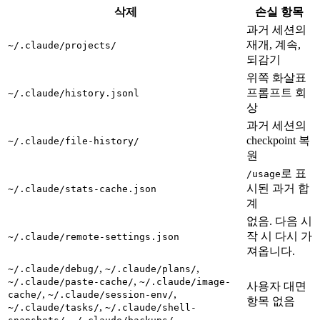
삭제
손실 항목
과거 세션의
재개, 계속,
~/.claude/projects/
되감기
위쪽 화살표
프롬프트 회
~/.claude/history.jsonl
상
과거 세션의
checkpoint 복
~/.claude/file-history/
원
로 표
/usage
시된 과거 합
~/.claude/stats-cache.json
계
없음. 다음 시
작 시 다시 가
~/.claude/remote-settings.json
져옵니다.
,
,
~/.claude/debug/
~/.claude/plans/
,
~/.claude/paste-cache/
~/.claude/image-
사용자 대면
,
,
cache/
~/.claude/session-env/
항목 없음
,
~/.claude/tasks/
~/.claude/shell-
,