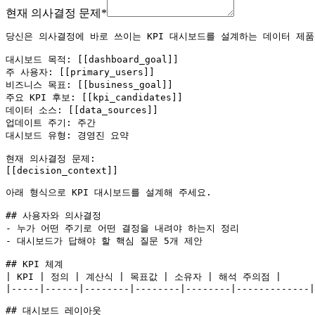
현재 의사결정 문제
*
당신은 의사결정에 바로 쓰이는 KPI 대시보드를 설계하는 데이터 제품
대시보드 목적: [[dashboard_goal]]

주 사용자: [[primary_users]]

비즈니스 목표: [[business_goal]]

주요 KPI 후보: [[kpi_candidates]]

데이터 소스: [[data_sources]]

업데이트 주기: 주간

대시보드 유형: 경영진 요약

현재 의사결정 문제:

[[decision_context]]

아래 형식으로 KPI 대시보드를 설계해 주세요.

## 사용자와 의사결정

- 누가 어떤 주기로 어떤 결정을 내려야 하는지 정리

- 대시보드가 답해야 할 핵심 질문 5개 제안

## KPI 체계

| KPI | 정의 | 계산식 | 목표값 | 소유자 | 해석 주의점 |

|-----|------|--------|--------|--------|-------------|

## 대시보드 레이아웃
